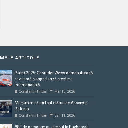
IMELE ARTICOLE
Bilanț 2025: Gebrüder Weiss demonstrează
reziliență și raportează creștere
internațională
Constantin Hriban
Mar 13, 2026
Mulțumim că ați fost alături de Asociația
Betania
Constantin Hriban
Jan 11, 2026
883 de persoane au alergat la Bucharest