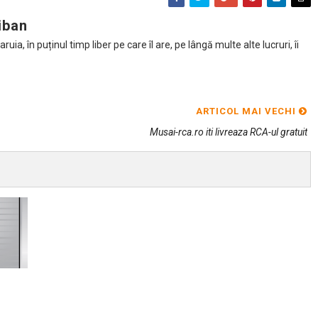
iban
ia, în puținul timp liber pe care îl are, pe lângă multe alte lucruri, îi
ARTICOL MAI VECHI
Musai-rca.ro iti livreaza RCA-ul gratuit