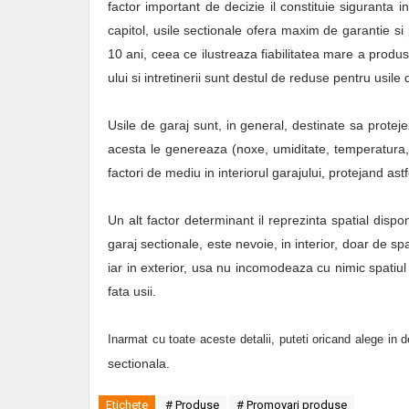
factor important de decizie il constituie siguranta i
capitol, usile sectionale ofera maxim de garantie si 
10 ani, ceea ce ilustreaza fiabilitatea mare a produs
ului si intretinerii sunt destul de reduse pentru usile
Usile de garaj sunt, in general, destinate sa protej
acesta le genereaza (noxe, umiditate, temperatura, 
factori de mediu in interiorul garajului, protejand a
Un alt factor determinant il reprezinta spatial dispon
garaj sectionale, este nevoie, in interior, doar de sp
iar in exterior, usa nu incomodeaza cu nimic spatiul 
fata usii.
Inarmat cu toate aceste detalii, puteti oricand alege in
sectionala.
Etichete
# Produse
# Promovari produse