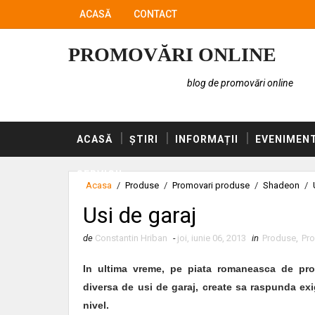
ACASĂ
CONTACT
PROMOVĂRI ONLINE
blog de promovări online
ACASĂ
ȘTIRI
INFORMAȚII
EVENIMEN
SERVICII
Acasa
/
Produse
/
Promovari produse
/
Shadeon
/
Usi de garaj
de
Constantin Hriban
-
joi, iunie 06, 2013
in
Produse
,
Pr
In ultima vreme, pe piata romaneasca de prof
diversa de usi de garaj, create sa raspunda exig
nivel.