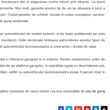
n functionare dar si asigurarea contra intrarii prin efractie. La acest
protectie. Mai mult, garantia acestui tip de usi se situeaza in jurul a
ului. Costul pieselor de schimb, durata si costul montajului, service-
 de garaj sectionale.
eze autovehiculul de mediul exterior, si de toate problemele pe care
murdarie). Usile sectionale limiteaza patrunderea acestor tipuri de
stfel autovehiculul dumneavoastra si crescandu-i durata de viata.
ibil in interiorul garajului si in exterior. Pentru amplasarea usilor de
atiul de pe plafonul garajului, in suprafata egala cu deschiderea usii,
liber, astfel ca autovehiculul dumneavoastra poate fi parcat chiar in
usa de garaj
 deplina cunostinta de cauza variant cea mai convenabila de