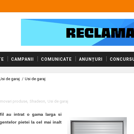
TE
CAMPANII
COMUNICATE
ANUNȚURI
CONCURSU
Usi de garaj
/
Usi de garaj
omovari produse
,
Shadeon
,
Usi de garaj
il au intrat o gama larga si
entelor pietei la cel mai inalt