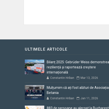
ULTIMELE ARTICOLE
Bilanț 2025: Gebrüder Weiss demonstre
reziliență și raportează creștere
internațională
Constantin Hriban
Mar 13, 2026
Mulțumim că ați fost alături de Asociația
Betania
Constantin Hriban
Jan 11, 2026
883 de persoane au alergat la Bucharest