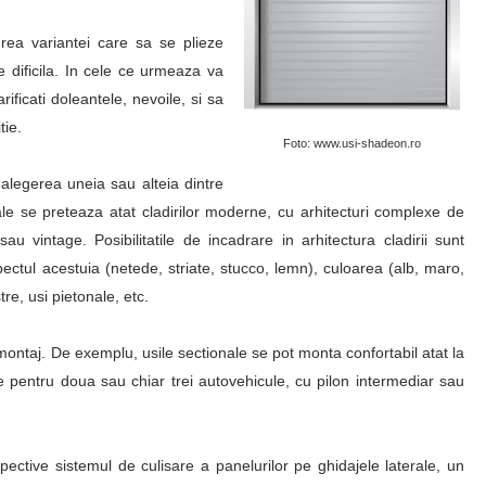
erea variantei care sa se plieze
te dificila. In cele ce urmeaza va
ficati doleantele, nevoile, si sa
tie.
Foto: www.usi-shadeon.ro
in alegerea uneia sau alteia dintre
onale se preteaza atat cladirilor moderne, cu arhitecturi complexe de
au vintage. Posibilitatile de incadrare in arhitectura cladirii sunt
spectul acestuia (netede, striate, stucco, lemn), culoarea (alb, maro,
re, usi pietonale, etc.
e montaj. De exemplu, usile sectionale se pot monta confortabil atat la
je pentru doua sau chiar trei autovehicule, cu pilon intermediar sau
pective sistemul de culisare a panelurilor pe ghidajele laterale, un