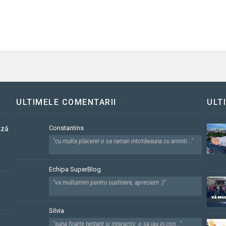
ULTIMELE COMENTARII
ULT
Constantins
ază
"cu multa placere! o sa raman intotdeauna cu aminti..."
Echipa SuperBlog
"va multumim pentru sustinere, apreciem :)"
Silvia
"suna foarte tentant si interactiv. o sa iau in con..."