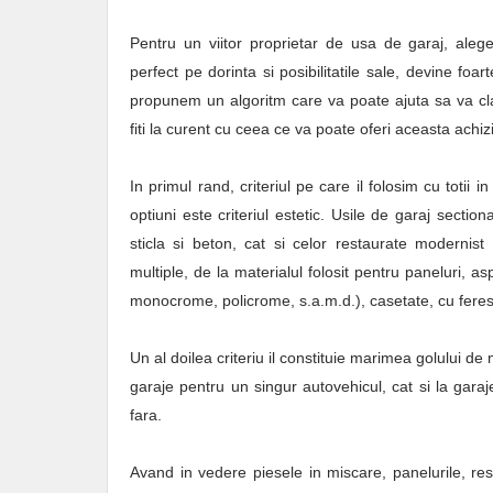
Pentru un viitor proprietar de usa de garaj, aleg
perfect pe dorinta si posibilitatile sale, devine foar
propunem un algoritm care va poate ajuta sa va clari
fiti la curent cu ceea ce va poate oferi aceasta achizi
In primul rand, criteriul pe care il folosim cu totii 
optiuni este criteriul estetic. Usile de garaj secti
sticla si beton, cat si celor restaurate modernist s
multiple, de la materialul folosit pentru paneluri, a
monocrome, policrome, s.a.m.d.), casetate, cu ferest
Un al doilea criteriu il constituie marimea golului d
garaje pentru un singur autovehicul, cat si la gara
fara.
Avand in vedere piesele in miscare, panelurile, res