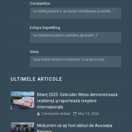
Constantins
"cu multa placere! o sa raman intotdeauna cu aminti..."
Echipa SuperBlog
"va multumim pentru sustinere, apreciem :)"
Silvia
"suna foarte tentant si interactiv. o sa iau in con..."
ULTIMELE ARTICOLE
Bilanț 2025: Gebrüder Weiss demonstrează
reziliență și raportează creștere
internațională
Constantin Hriban
Mar 13, 2026
Mulțumim că ați fost alături de Asociația
Betania