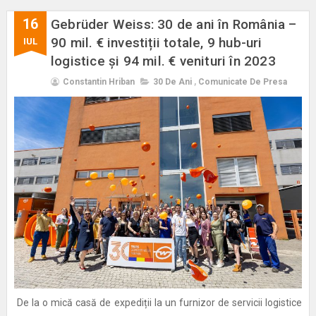
16
Gebrüder Weiss: 30 de ani în România –
90 mil. € investiții totale, 9 hub-uri
IUL
logistice și 94 mil. € venituri în 2023
Constantin Hriban
30 De Ani
,
Comunicate De Presa
De la o mică casă de expediții la un furnizor de servicii logistice