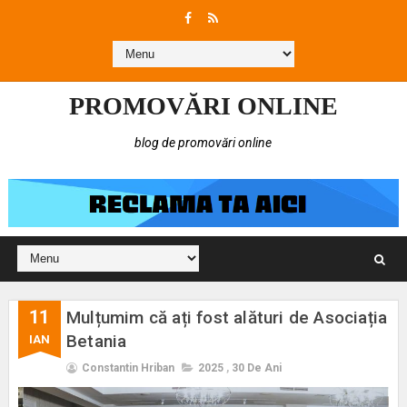
PROMOVĂRI ONLINE
blog de promovări online
11
Mulțumim că ați fost alături de Asociația
Betania
IAN
Constantin Hriban
2025
,
30 De Ani