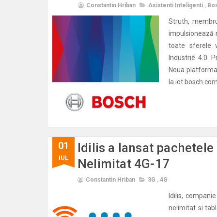
Constantin Hriban
Asistenti Inteligenti
,
Bo
Struth, membru 
impulsionează no
toate sferele v
Industrie 4.0. 
Noua platforma 
la iot.bosch.com
01
Idilis a lansat pachetele
IUL
Nelimitat 4G-17
Constantin Hriban
3G
,
4G
Idilis, compani
nelimitat si tab