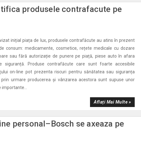
ntifica produsele contrafacute pe
izat inițial piața de lux, produsele contrafăcute au atins în prezent
de consum: medicamente, cosmetice, rețete medicale cu dozare
are sau fără autorizație de punere pe piață, piese auto în afara
e siguranță. Produse contrafăcute care sunt foarte accesibile
țului on-line pot prezenta riscuri pentru sănătatea sau siguranța
, prin urmare producerea și vânzarea acestora sunt supuse unor
 importante...
Aflați Mai Multe »
evine personal–Bosch se axeaza pe