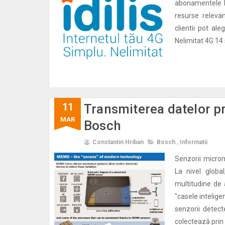
abonamentele Ne
resurse releva
clientii pot a
Nelimitat 4G 14 s
11
Transmiterea datelor pr
MAR
Bosch
Constantin Hriban
Bosch
,
Informatii
Senzorii microm
La nivel globa
multitudine de a
"casele inteligen
senzorii detect
colectează prin 