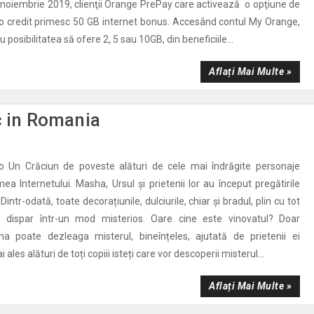
noiembrie 2019, clienţii Orange PrePay care activează o opţiune de
 credit primesc 50 GB internet bonus. Accesând contul My Orange,
u posibilitatea să ofere 2, 5 sau 10GB, din beneficiile...
Aflați Mai Multe »
c in Romania
ro Un Crăciun de poveste alături de cele mai îndrăgite personaje
ea Internetului. Masha, Ursul și prietenii lor au început pregătirile
intr-odată, toate decorațiunile, dulciurile, chiar și bradul, plin cu tot
ii, dispar într-un mod misterios. Oare cine este vinovatul? Doar
ha poate dezleaga misterul, bineînțeles, ajutată de prietenii ei
 ales alături de toți copiii isteți care vor descoperii misterul...
Aflați Mai Multe »