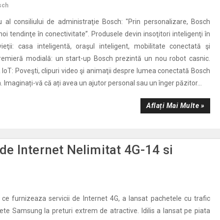
sch
al consiliului de administraţie Bosch: "Prin personalizare, Bosch
i tendinţe în conectivitate”. Produsele devin insoţitori inteligenţi în
ieţii: casa inteligentă, oraşul inteligent, mobilitate conectată şi
Premieră modială: un start-up Bosch prezintă un nou robot casnic.
IoT: Poveşti, clipuri video şi animaţii despre lumea conectată Bosch
. Imaginați-vă că ați avea un ajutor personal sau un înger păzitor...
Aflați Mai Multe »
 de Internet Nelimitat 4G-14 si
e ce furnizeaza servicii de Internet 4G, a lansat pachetele cu trafic
lete Samsung la preturi extrem de atractive. Idilis a lansat pe piata