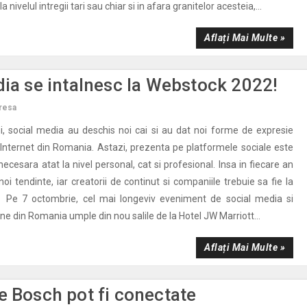
a nivelul intregii tari sau chiar si in afara granitelor acesteia,...
Aflați Mai Multe »
dia se intalnesc la Webstock 2022!
resa
, social media au deschis noi cai si au dat noi forme de expresie
de Internet din Romania. Astazi, prezenta pe platformele sociale este
necesara atat la nivel personal, cat si profesional. Insa in fiecare an
noi tendinte, iar creatorii de continut si companiile trebuie sa fie la
 Pe 7 octombrie, cel mai longeviv eveniment de social media si
e din Romania umple din nou salile de la Hotel JW Marriott...
Aflați Mai Multe »
e Bosch pot fi conectate