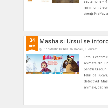
septembrie – 4 
minimum 5 euro
clienţii PrePay a
04
Masha si Ursul se intor
DEC
Constantin Hriban
Bacau
,
Bucuresti
Foto: Eventim.
animate din lum
pentru Crăciun. D
felul de jucăr
detectivul Mas
animale, dar, mai