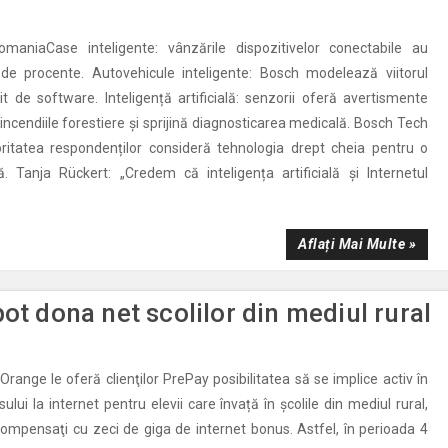
maniaCase inteligente: vânzările dispozitivelor conectabile au
de procente. Autovehicule inteligente: Bosch modelează viitorul
nit de software. Inteligență artificială: senzorii oferă avertismente
incendiile forestiere și sprijină diagnosticarea medicală. Bosch Tech
itatea respondenților consideră tehnologia drept cheia pentru o
 Tanja Rückert: „Credem că inteligența artificială și Internetul
Aflați Mai Multe »
ot dona net scolilor din mediul rural
range le oferă clienţilor PrePay posibilitatea să se implice activ în
sului la internet pentru elevii care învață în școlile din mediul rural,
ecompensaţi cu zeci de giga de internet bonus. Astfel, în perioada 4