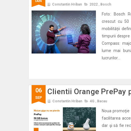
IAN
Constantin Hriban
2022
,
Bosch
Foto: Bosch Ro
crescut cu 50 
mobilității defi
timpurii despre 
Compass: major
lume mai bună.
lucrurilor...
06
Clientii Orange PrePay p
SEP
Constantin Hriban
4G
,
Bacau
Noua promoţie O
facilitarea acce
dar şi să fie r