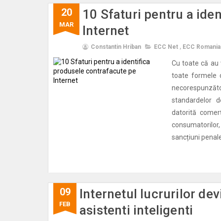
20
10 Sfaturi pentru a ide
MAR
Internet
Constantin Hriban
ECC Net
,
ECC Romania
Cu toate că au v
toate formele 
necorespunzăto
standardelor d
datorită comer
consumatorilor
sancțiuni penale
09
Internetul lucrurilor d
FEB
asistenti inteligenti