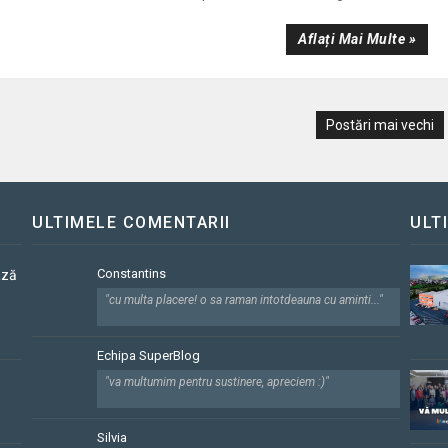
Aflați Mai Multe »
Postări mai vechi
ULTIMELE COMENTARII
ULT
Constantins
ază
"cu multa placere! o sa raman intotdeauna cu aminti..."
Echipa SuperBlog
"va multumim pentru sustinere, apreciem :)"
Silvia