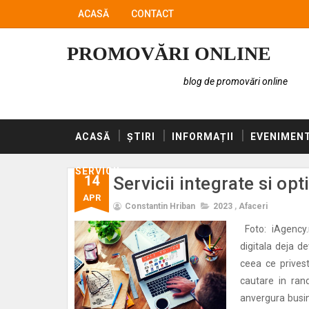
ACASĂ
CONTACT
PROMOVĂRI ONLINE
blog de promovări online
ACASĂ
ȘTIRI
INFORMAȚII
EVENIMEN
SERVICII
14
Servicii integrate si op
APR
Constantin Hriban
2023
,
Afaceri
Foto: iAgency.
digitala deja d
ceea ce privest
cautare in rand
anvergura busin