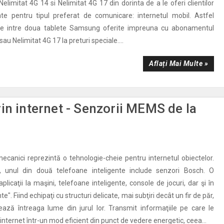
limitat 4G 14 si Nelimitat 4G 17 din dorinta de a le oferi clientilor
nte pentru tipul preferat de comunicare: internetul mobil. Astfel
lege intre doua tablete Samsung oferite impreuna cu abonamentul
au Nelimitat 4G 17 la preturi speciale....
Aflați Mai Multe »
in internet - Senzorii MEMS de la
ecanici reprezintă o tehnologie-cheie pentru internetul obiectelor.
l, unul din două telefoane inteligente include senzori Bosch. O
plicaţii la maşini, telefoane inteligente, console de jocuri, dar şi în
te". Fiind echipaţi cu structuri delicate, mai subţiri decât un fir de păr,
ează întreaga lume din jurul lor. Transmit informaţiile pe care le
internet într-un mod eficient din punct de vedere energetic, ceea...