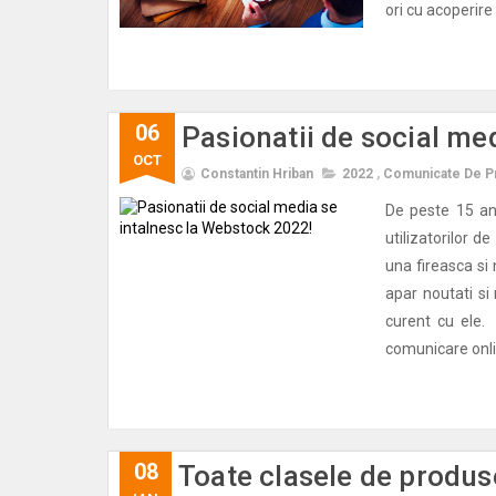
ori cu acoperire l
06
Pasionatii de social me
OCT
Constantin Hriban
2022
,
Comunicate De P
De peste 15 ani
utilizatorilor 
una fireasca si 
apar noutati si 
curent cu ele.
comunicare onlin
08
Toate clasele de produs