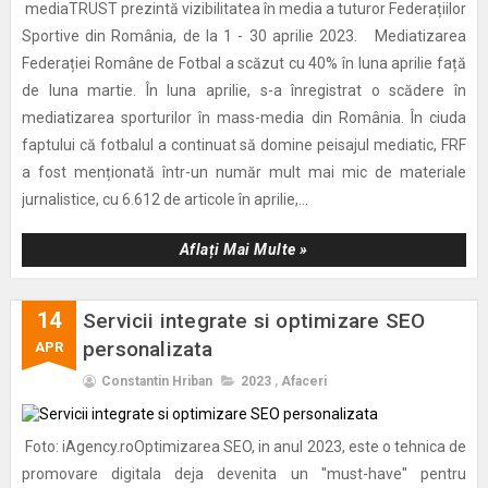
mediaTRUST prezintă vizibilitatea în media a tuturor Federațiilor
Sportive din România, de la 1 - 30 aprilie 2023. Mediatizarea
Federației Române de Fotbal a scăzut cu 40% în luna aprilie față
de luna martie. În luna aprilie, s-a înregistrat o scădere în
mediatizarea sporturilor în mass-media din România. În ciuda
faptului că fotbalul a continuat să domine peisajul mediatic, FRF
a fost menționată într-un număr mult mai mic de materiale
jurnalistice, cu 6.612 de articole în aprilie,...
Aflați Mai Multe »
14
Servicii integrate si optimizare SEO
personalizata
APR
Constantin Hriban
2023
,
Afaceri
Foto: iAgency.roOptimizarea SEO, in anul 2023, este o tehnica de
promovare digitala deja devenita un ''must-have'' pentru