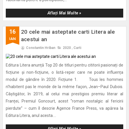
Aflați Mai Multe »
16
20 cele mai asteptate carti Litera ale
acestui an
IAN
Constantin Hriban
2020
,
Carti
Editura Litera anunță Top 20 de titluri pentru cititorii pasionați de
ficțiune și non-ficțiune, o listă-reper care ne poate influența
modul de gândire în 2020. Ficțiune 1. Tous les hommes
n'habitent pas le monde de la même façon, Jean–Paul Dubois.
Câștigător, în 2019, al celui mai prestigios premiu literar al
Franței, Premiul Goncourt, acest “roman nostalgic al fericirii
pierdute” – cum îl descrie Agence France Press, va apărea la
Editura Litera, anul acesta....
Aflați Mai Multe »