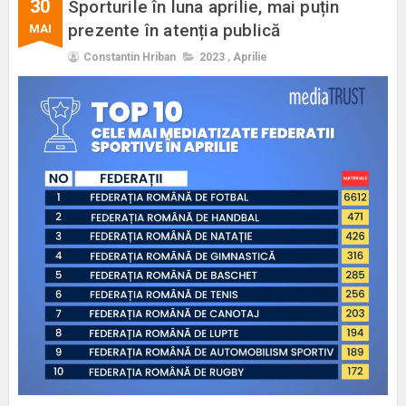
30
Sporturile în luna aprilie, mai puțin
prezente în atenția publică
MAI
Constantin Hriban
2023
,
Aprilie