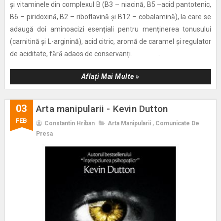
și vitaminele din complexul B (B3 – niacină, B5 –acid pantotenic,
B6 – piridoxină, B2 – riboflavină și B12 – cobalamină), la care se
adaugă doi aminoacizi esențiali pentru menținerea tonusului
(carnitină și L-arginină), acid citric, aromă de caramel și regulator
de aciditate, fără adaos de conservanți. ...
Aflați Mai Multe »
03
Arta manipularii - Kevin Dutton
FEB
Constantin Hriban
Arta Manipularii
,
Comunicate De
Presa