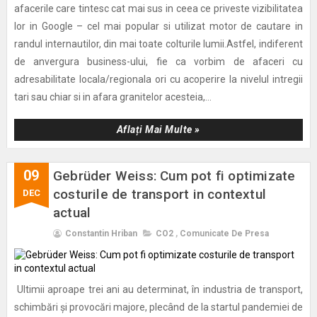
afacerile care tintesc cat mai sus in ceea ce priveste vizibilitatea
lor in Google – cel mai popular si utilizat motor de cautare in
randul internautilor, din mai toate colturile lumii.Astfel, indiferent
de anvergura business-ului, fie ca vorbim de afaceri cu
adresabilitate locala/regionala ori cu acoperire la nivelul intregii
tari sau chiar si in afara granitelor acesteia,...
Aflați Mai Multe »
09
Gebrüder Weiss: Cum pot fi optimizate
costurile de transport in contextul
DEC
actual
Constantin Hriban
CO2
,
Comunicate De Presa
Ultimii aproape trei ani au determinat, în industria de transport,
schimbări și provocări majore, plecând de la startul pandemiei de