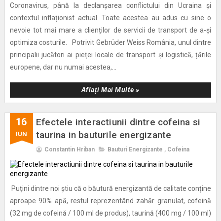
Coronavirus, până la declanșarea conflictului din Ucraina și
contextul inflaționist actual. Toate acestea au adus cu sine o
nevoie tot mai mare a clienților de servicii de transport de a-și
optimiza costurile. Potrivit Gebrüder Weiss România, unul dintre
principalii jucători ai pieței locale de transport și logistică, țările
europene, dar nu numai acestea,...
Aflați Mai Multe »
16
Efectele interactiunii dintre cofeina si
taurina in bauturile energizante
IUN
Constantin Hriban
Bauturi Energizante
,
Cofeina
Puțini dintre noi știu că o băutură energizantă de calitate conține
aproape 90% apă, restul reprezentând zahăr granulat, cofeină
(32 mg de cofeină / 100 ml de produs), taurină (400 mg / 100 ml)