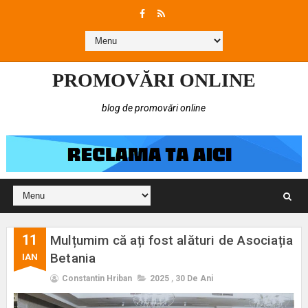
PROMOVĂRI ONLINE
blog de promovări online
11
Mulțumim că ați fost alături de Asociația
Betania
IAN
Constantin Hriban
2025
,
30 De Ani